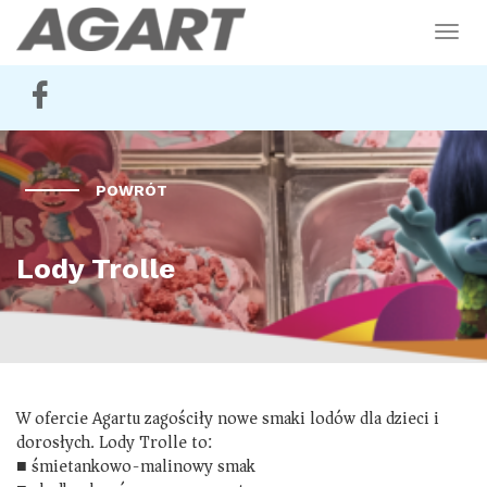
TOG
NAV
Home
O Nas
POWRÓT
Model obsługi
Lody Trolle
Asortyment
Blog
W ofercie Agartu zagościły nowe smaki lodów dla dzieci i
dorosłych. Lody Trolle to:
Receptury
■
śmietankowo-malinowy smak