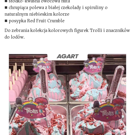
■
słodko-kwaśna owocowa nuta
Kontakt
■
chrupiąca polewa z białej czekolady i spiruliny o
naturalnym niebieskim kolorze
■
posypka Red Fruit Crumble
Ochrona danych
Do zebrania kolekcja kolorowych figurek Trolli i znaczników
do lodów.